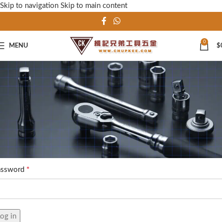
Skip to navigation
Skip to main content
0
MENU
$
My account
Home
My account
登入
*
用者名稱 或 電子郵件
*
assword
og in