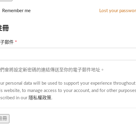
Remember me
Lost your passwo
註冊
*
電子郵件
們會將設定新密碼的連結傳送至你的電子郵件地址。
ur personal data will be used to support your experience throughout
is website, to manage access to your account, and for other purpose
scribed in our
隱私權政策
.
註冊