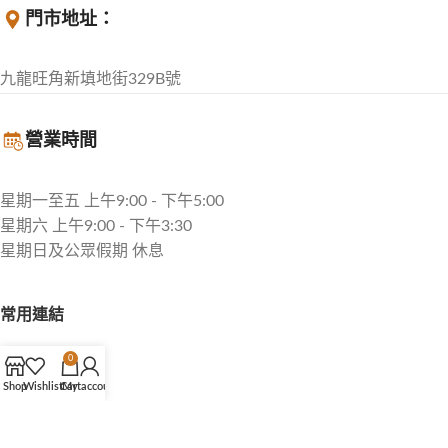
門市地址：
九龍旺角新填地街329B號
營業時間
星期一至五 上午9:00 - 下午5:00
星期六 上午9:00 - 下午3:30
星期日及公眾假期 休息
常用連結
緝記網店
0
Facebook Page
Shop
Wishlist
Cart
My account
KOKEN JAPAN
© 2026
緝記(兄弟)工具五金有限公司
All rights reserved.