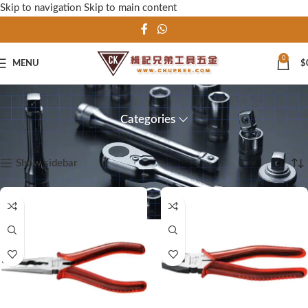
Skip to navigation
Skip to main content
0
MENU
$
Shop
Categories
首頁
Shop
顯示第 1 至 15 項結果，共 180 項
Show sidebar