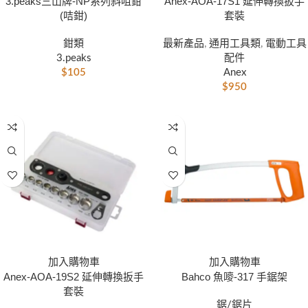
3.peaks三山牌-NP系列斜咀鉗
Anex-AOA-17S1 延伸轉換扳手
(咭鉗)
套裝
鉗類
最新產品
,
通用工具類
,
電動工具
3.peaks
配件
$
105
Anex
$
950
-6%
加入購物車
加入購物車
Anex-AOA-19S2 延伸轉換扳手
Bahco 魚嘜-317 手鋸架
套裝
鋸/鋸片