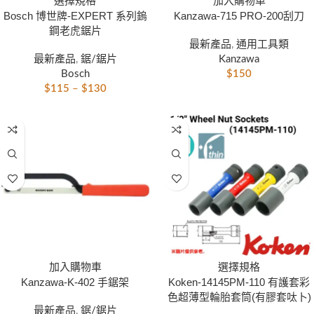
選擇規格
加入購物車
Bosch 博世牌-EXPERT 系列鎢
Kanzawa-715 PRO-200刮刀
鋼老虎鋸片
最新產品
,
通用工具類
最新產品
,
鋸/鋸片
Kanzawa
Bosch
$
150
$
115
–
$
130
選擇規格
加入購物車
Koken-14145PM-110 有護套彩
Kanzawa-K-402 手鋸架
色超薄型輪胎套筒(有膠套呔卜)
最新產品
,
鋸/鋸片