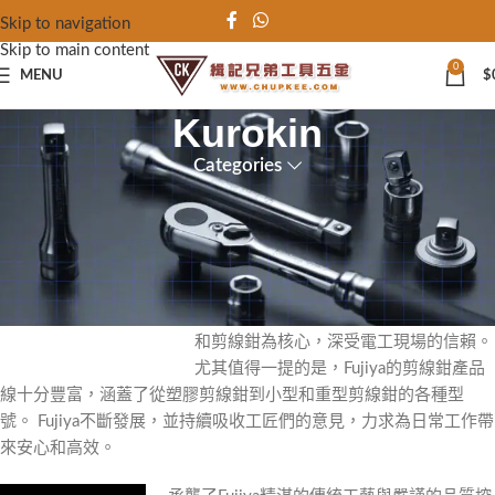
Skip to navigation
Skip to main content
0
MENU
$
Kurokin
Categories
kurokin 為百年手工具Fujiya 富士箭旗下
品牌
自1923年創立以來，Fujiya品牌數百年來
一直秉持著「品質第一」的理念，致力於
打造優質工具。其產品以耐用精準的鉗子
和剪線鉗為核心，深受電工現場的信賴。
尤其值得一提的是，Fujiya的剪線鉗產品
線十分豐富，涵蓋了從塑膠剪線鉗到小型和重型剪線鉗的各種型
號。 Fujiya不斷發展，並持續吸收工匠們的意見，力求為日常工作帶
來安心和高效。