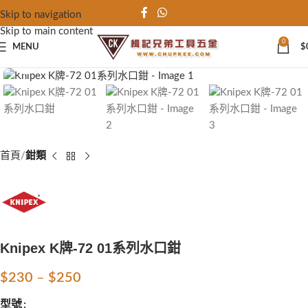
Skip to navigation
Skip to main content
0
MENU
$
Click to enlarge
首頁
鉗類
Knipex K牌-72 01系列水口鉗
$
230
–
$
250
型號